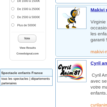
De 1000 à 1500€
Makivi 
De 1500 à 2500€
De 2500 à 5000€
Virginie
Plus de 5000€
occasio
les enf
Vote
garanti !!
View Results
makivi-
Crowdsignal.com
Cyril a
Spectacle enfants France
Cyril A
tous les spectacles | départements
avec se
partenaires
votre ma
enfants.
cyrilan