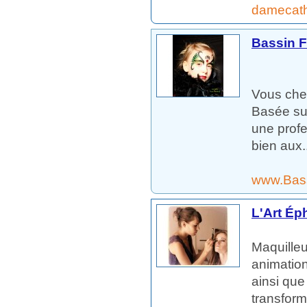
damecath
Bassin F
Vous cher
Basée sur
une profe
bien aux..
www.Bas
L'Art É
Maquilleu
animation
ainsi que
transform