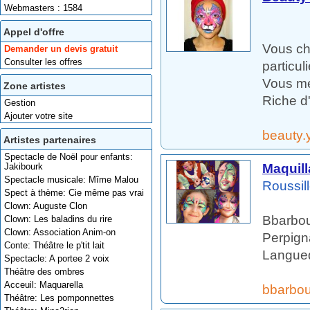
Webmasters : 1584
Appel d'offre
Vous ch
Demander un devis gratuit
Consulter les offres
particuli
Vous me
Zone artistes
Riche d'
Gestion
Ajouter votre site
beauty.y
Artistes partenaires
Spectacle de Noël pour enfants:
Maquill
Jakibourk
Spectacle musicale: Mîme Malou
Roussil
Spect à thème: Cie même pas vrai
Clown: Auguste Clon
Bbarbou
Clown: Les baladins du rire
Clown: Association Anim-on
Perpign
Conte: Théâtre le p'tit lait
Langued
Spectacle: A portee 2 voix
Théâtre des ombres
Acceuil: Maquarella
bbarbou
Théâtre: Les pomponnettes