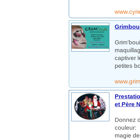
www.cyri
Grimboui
Grim'boui
maquillag
captiver 
petites bo
www.grim
Prestati
et Père 
Donnez d
couleur:
magie des