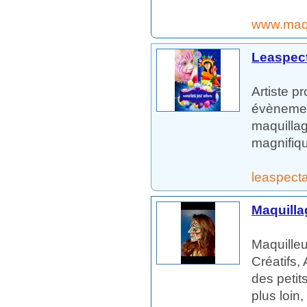
www.maq
Leaspec
Artiste p
évènemen
maquillag
magnifiqu
leaspect
Maquilla
Maquilleu
Créatifs,
des petit
plus loin, 