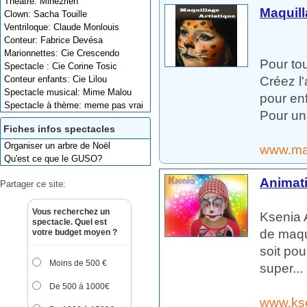
Théâtre: Mine2rien
Maquill
Clown: Sacha Touille
Ventriloque: Claude Monlouis
Conteur: Fabrice Devésa
Marionnettes: Cie Crescendo
Pour tou
Spectacle : Cie Corine Tosic
Créez l'
Conteur enfants: Cie Lilou
Spectacle musical: Mime Malou
pour enf
Spectacle à thème: meme pas vrai
Pour un 
Fiches infos spectacles
Organiser un arbre de Noël
www.ma
Qu'est ce que le GUSO?
Animati
Partager ce site:
Vous recherchez un
Ksenia A
spectacle. Quel est
de maqu
votre budget moyen ?
soit pou
Moins de 500 €
super...
De 500 à 1000€
www.kse