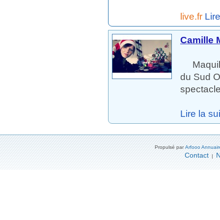
live.fr
Lire
Camille 
Maquille
du Sud O
spectacle
Lire la sui
Propulsé par
Arfooo Annuair
Contact
N
|