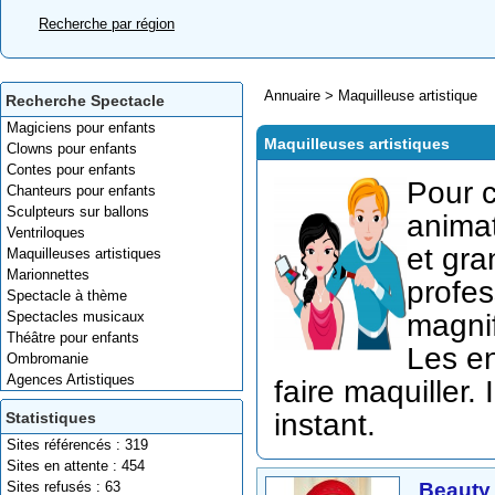
Recherche par région
Annuaire
>
Maquilleuse artistique
Recherche Spectacle
Magiciens pour enfants
Maquilleuses artistiques
Clowns pour enfants
Contes pour enfants
Pour c
Chanteurs pour enfants
Sculpteurs sur ballons
animat
Ventriloques
et gra
Maquilleuses artistiques
Marionnettes
profes
Spectacle à thème
Spectacles musicaux
magni
Théâtre pour enfants
Les en
Ombromanie
Agences Artistiques
faire maquiller.
instant.
Statistiques
Sites référencés : 319
Sites en attente : 454
Beauty
Sites refusés : 63