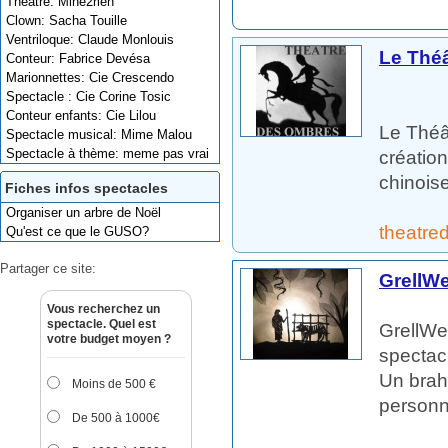
Théâtre: Mine2rien
Clown: Sacha Touille
Ventriloque: Claude Monlouis
Le Thé
Conteur: Fabrice Devésa
Marionnettes: Cie Crescendo
Spectacle : Cie Corine Tosic
Conteur enfants: Cie Lilou
Le Théâ
Spectacle musical: Mime Malou
Spectacle à thème: meme pas vrai
créatio
chinoise
Fiches infos spectacles
Organiser un arbre de Noël
theatre
Qu'est ce que le GUSO?
Partager ce site:
GrellW
Vous recherchez un
spectacle. Quel est
GrellWe
votre budget moyen ?
spectacl
Un brahm
Moins de 500 €
personn
De 500 à 1000€