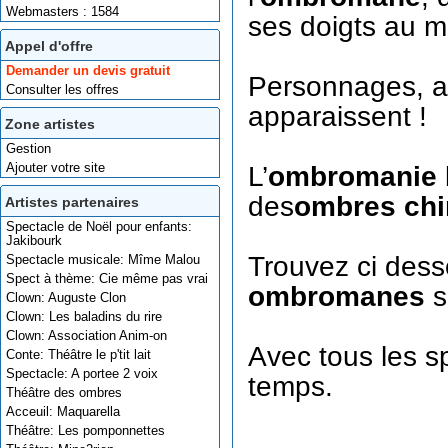
Webmasters : 1584
ses doigts au mi
Appel d'offre
Demander un devis gratuit
Personnages, an
Consulter les offres
apparaissent !
Zone artistes
Gestion
Ajouter votre site
L’
ombromanie
des
ombres chi
Artistes partenaires
Spectacle de Noël pour enfants:
Jakibourk
Trouvez ci dess
Spectacle musicale: Mîme Malou
Spect à thème: Cie même pas vrai
ombromanes
s
Clown: Auguste Clon
Clown: Les baladins du rire
Clown: Association Anim-on
Avec tous les 
Conte: Théâtre le p'tit lait
Spectacle: A portee 2 voix
temps.
Théâtre des ombres
Acceuil: Maquarella
Théâtre: Les pomponnettes