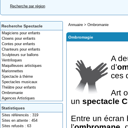
Recherche par région
Annuaire
>
Ombromanie
Recherche Spectacle
Magiciens pour enfants
Ombromagie
Clowns pour enfants
Contes pour enfants
Chanteurs pour enfants
Sculpteurs sur ballons
A de
Ventriloques
d’
om
Maquilleuses artistiques
Marionnettes
ces 
Spectacle à thème
Spectacles musicaux
Théâtre pour enfants
Art o
Ombromanie
Agences Artistiques
un
spectacle 
Statistiques
Sites référencés : 319
Entre un écran 
Sites en attente : 454
l’
ombromane
, 
Sites refusés : 63