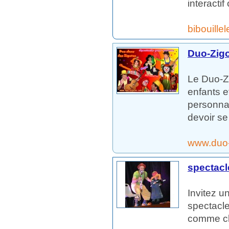
interactif
bibouille
Duo-Zig
Le Duo-Z
enfants e
personnag
devoir se 
www.duo
spectacl
Invitez u
spectacle
comme clo