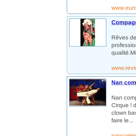
www.euro
Compagn
Rêves de
professio
qualité.M
www.reve
Nan com
Nan compa
Cirque ! 
clown bas
faire le...
nancompa