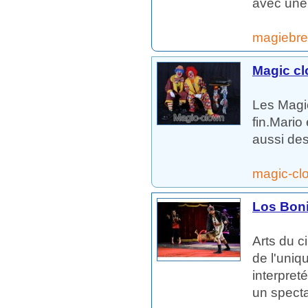
avec une 
magiebres
Magic c
Les Magic
fin.Mario 
aussi des
magic-c
Los Bon
Arts du c
de l'uniq
interpret
un specta