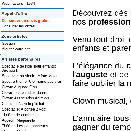
Webmasters : 1584
Découvrez dès m
Appel d'offre
nos
profession
Demander un devis gratuit
Consulter les offres
Zone artistes
Venu tout droit
Gestion
enfants et paren
Ajouter votre site
Artistes partenaires
L’élégance du
c
Spectacle de Noël pour enfants:
Jakibourk
l’
auguste
et de
Spectacle musicale: Mîme Malou
faire oublier la
Spect à thème: Cie même pas vrai
Clown: Auguste Clon
Clown: Les baladins du rire
Clown: Association Anim-on
Clown musical, 
Conte: Théâtre le p'tit lait
Spectacle: A portee 2 voix
Théâtre des ombres
L’annuaire tous
Acceuil: Maquarella
gagner du temp
Théâtre: Les pomponnettes