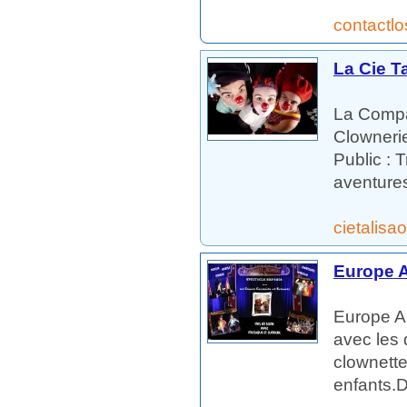
contactl
La Cie T
La Compag
Clownerie
Public : 
aventures
cietalisa
Europe 
Europe An
avec les 
clownette
enfants.D