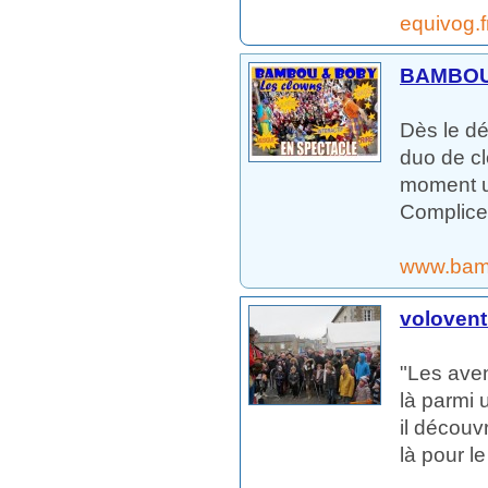
equivog.f
BAMBOU
Dès le dé
duo de cl
moment un
Complices
www.bam
voloven
"Les aven
là parmi 
il découv
là pour le 