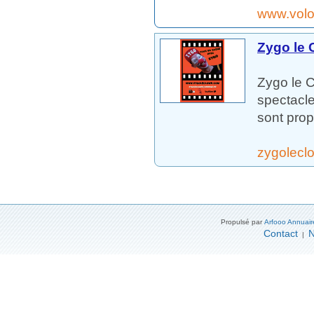
www.vol
Zygo le 
Zygo le C
spectacle
sont prop
zygolec
Propulsé par
Arfooo Annuair
Contact
N
|