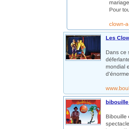
mariages
Pour tou
clown-a
Les Clow
Dans ce s
déferlant
mondial et
d'énormes
www.boulo
bibouille
Bibouille
spectacle