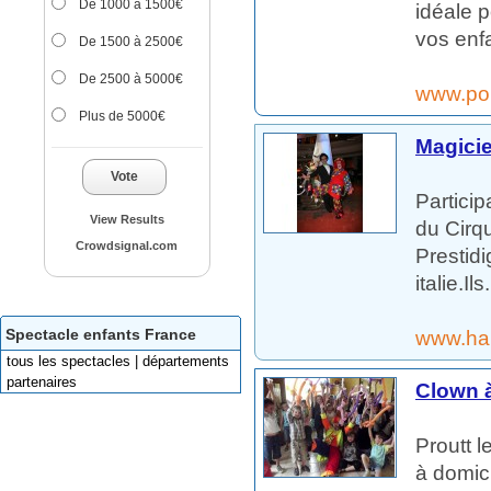
De 1000 à 1500€
idéale 
vos enfa
De 1500 à 2500€
De 2500 à 5000€
www.po
Plus de 5000€
Magicie
Vote
Particip
View Results
du Cirq
Crowdsignal.com
Prestidi
italie.Ils.
Spectacle enfants France
www.ha
tous les spectacles | départements
partenaires
Clown à
Proutt 
à domici