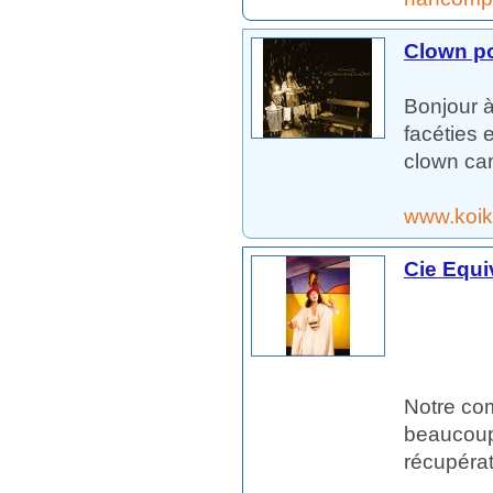
Clown p
Bonjour 
facéties
clown ca
www.koik
Cie Equi
Notre com
beaucoup 
récupérat