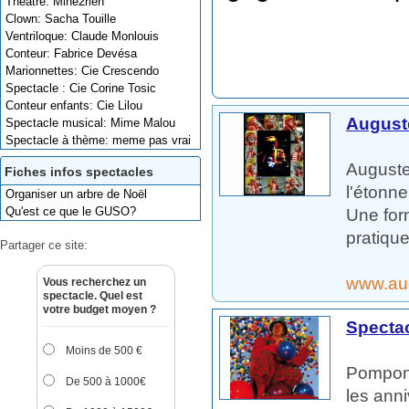
Théâtre: Mine2rien
Clown: Sacha Touille
Ventriloque: Claude Monlouis
Conteur: Fabrice Devésa
Marionnettes: Cie Crescendo
Spectacle : Cie Corine Tosic
Conteur enfants: Cie Lilou
August
Spectacle musical: Mime Malou
Spectacle à thème: meme pas vrai
Auguste
Fiches infos spectacles
l'étonne
Organiser un arbre de Noël
Qu'est ce que le GUSO?
Une form
pratique
Partager ce site:
www.au
Vous recherchez un
spectacle. Quel est
votre budget moyen ?
Specta
Moins de 500 €
Pompon 
De 500 à 1000€
les anni